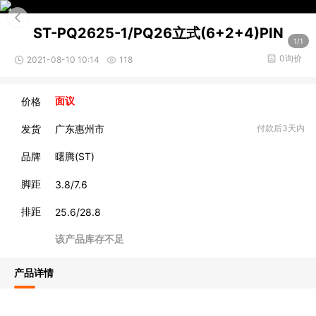
ST-PQ2625-1/PQ26立式(6+2+4)PIN
1/1
0询价
2021-08-10 10:14
118
价格
面议
发货
广东惠州市
付款后3天内
品牌
曙腾(ST)
脚距
3.8/7.6
排距
25.6/28.8
该产品库存不足
产品详情