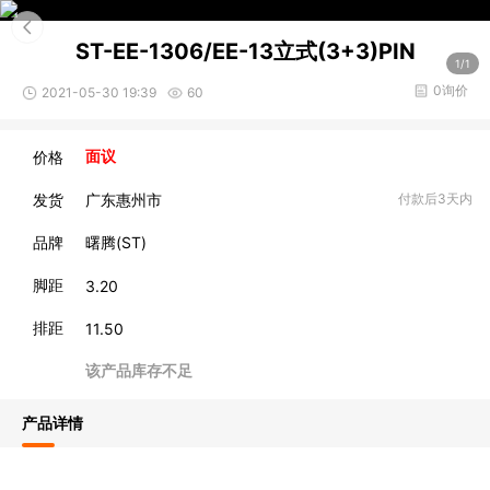
ST-EE-1306/EE-13立式(3+3)PIN
1/1
0询价
2021-05-30 19:39
60
价格
面议
发货
广东惠州市
付款后3天内
品牌
曙腾(ST)
脚距
3.20
排距
11.50
该产品库存不足
产品详情