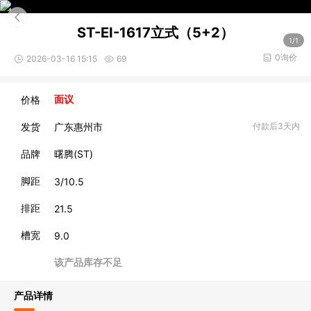
ST-EI-1617立式（5+2）
1/1
0询价
2026-03-16 15:15
69
价格
面议
发货
广东惠州市
付款后3天内
品牌
曙腾(ST)
脚距
3/10.5
排距
21.5
槽宽
9.0
该产品库存不足
产品详情