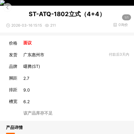
ST-ATQ-1802立式（4+4）
1/1
0询价
2026-03-16 15:15
211
价格
面议
发货
广东惠州市
付款后3天内
品牌
曙腾(ST)
脚距
2.7
排距
9.0
槽宽
6.2
该产品库存不足
产品详情