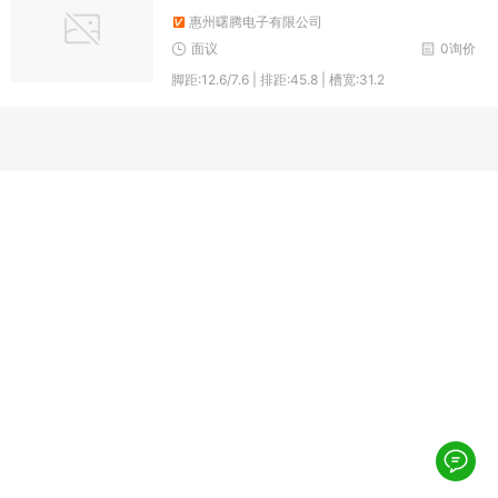
惠州曙腾电子有限公司
面议
0询价
脚距:12.6/7.6 | 排距:45.8 | 槽宽:31.2